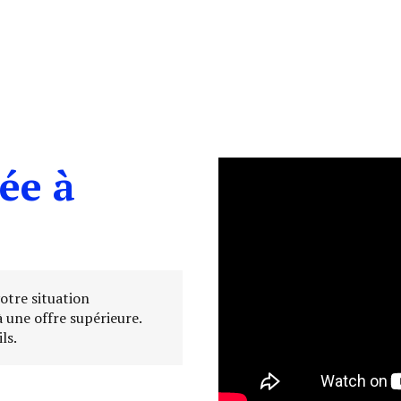
ée à
otre situation
à une offre supérieure.
ls.