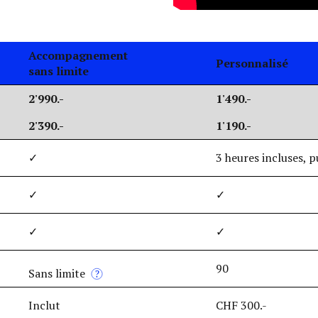
Accompagnement
Personnalisé
sans limite
2'990.-
1'490.-
2'390.-
1'190.-
✓
3 heures incluses, p
✓
✓
✓
✓
90
Sans limite
Inclut
CHF 300.-