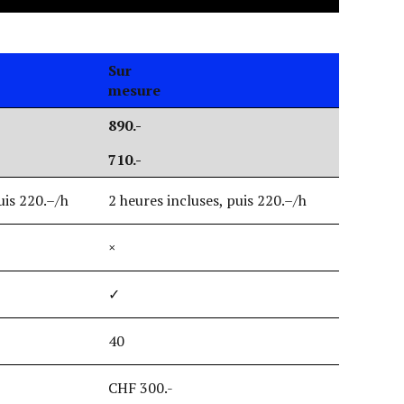
Sur
mesure
890.-
710.-
uis 220.–/h
2 heures incluses, puis 220.–/h
×
✓
40
CHF 300.-