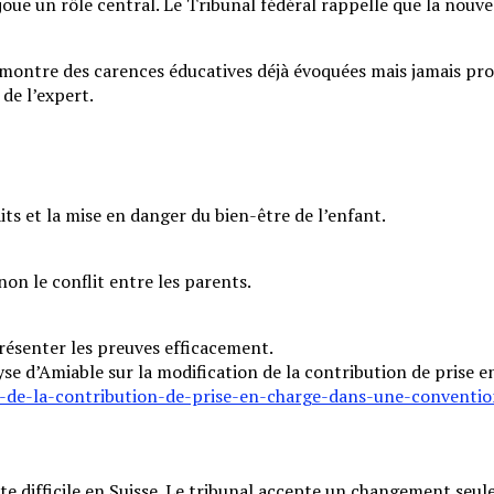
joue un rôle central. Le Tribunal fédéral rappelle que la nouv
démontre des carences éducatives déjà évoquées mais jamais pro
 de l’expert.
s et la mise en danger du bien-être de l’enfant.
non le conflit entre les parents.
résenter les preuves efficacement.
yse d’Amiable sur la modification de la contribution de prise 
-de-la-contribution-de-prise-en-charge-dans-une-conventio
ste difficile en Suisse. Le tribunal accepte un changement seu