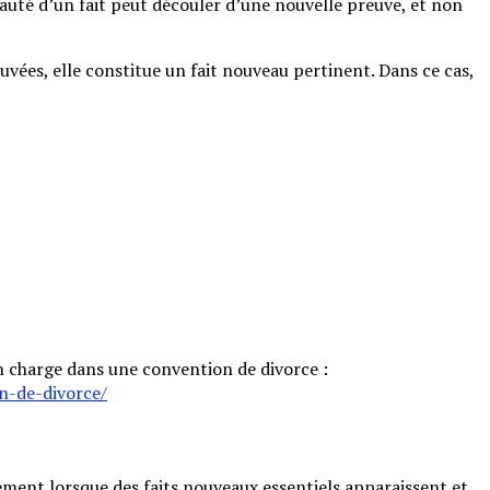
eauté d’un fait peut découler d’une nouvelle preuve, et non
uvées, elle constitue un fait nouveau pertinent. Dans ce cas,
en charge dans une convention de divorce :
n-de-divorce/
lement lorsque des faits nouveaux essentiels apparaissent et