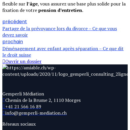
flexible sur
l’âge
, vous assurez une base plus solide pour la
fixation de votre
pension d’entretien
.
précédent
Partage de la prévoyance lors du divorce – Ce que vous
devez savoir
prochain
Déménagement avec enfant après séparation – Ce que dit
le droit suisse
Ouvrir un dossier
Gemperli Médiation
Chemin de la Brume 2, 1110 Morges
+41 21 566 16 89
info@gemperli-mediation.ch
Réseaux sociaux