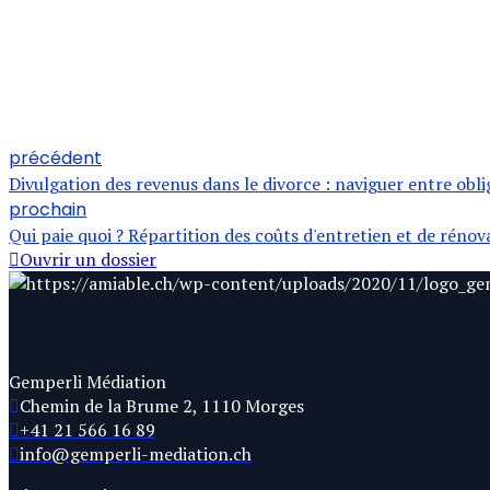
précédent
Divulgation des revenus dans le divorce : naviguer entre obl
prochain
Qui paie quoi ? Répartition des coûts d'entretien et de rénov
Ouvrir un dossier
Gemperli Médiation
Chemin de la Brume 2, 1110 Morges
+41 21 566 16 89
info@gemperli-mediation.ch