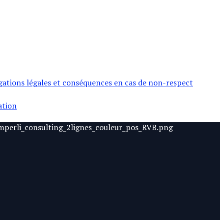
igations légales et conséquences en cas de non-respect
ation